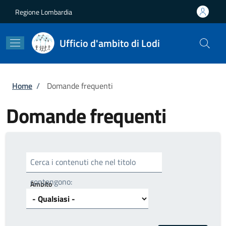
Salta al contenuto principale
Skip to footer content
Regione Lombardia
Ufficio d'ambito di Lodi
Briciole di pane
Home
/
Domande frequenti
Domande frequenti
Cerca i contenuti che nel titolo
contengono:
Ambito