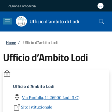
Salta al contenuto principale
Skip to footer content
Regione Lombardia
Ufficio d'ambito di Lodi
Briciole di pane
Home
/
Ufficio d’Ambito Lodi
Ufficio d’Ambito Lodi
Ufficio d’Ambito Lodi
Via Fanfulla, 14 26900 Lodi (LO)
Sito istituzionale