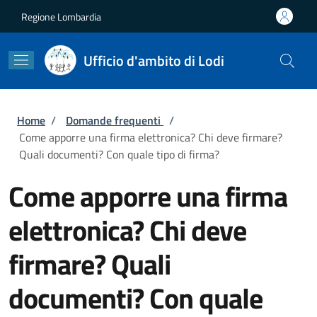
Salta al contenuto principale
Skip to footer content
Regione Lombardia
Ufficio d'ambito di Lodi
Briciole di pane
Home
/
Domande frequenti
/
Come apporre una firma elettronica? Chi deve firmare?
Quali documenti? Con quale tipo di firma?
Come apporre una firma
elettronica? Chi deve
firmare? Quali
documenti? Con quale