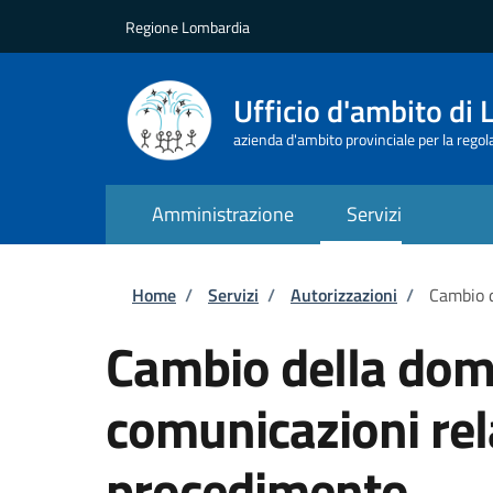
Salta al contenuto principale
Skip to footer content
Regione Lombardia
Ufficio d'ambito di 
azienda d'ambito provinciale per la regolaz
Amministrazione
Servizi
Briciole di pane
Home
/
Servizi
/
Autorizzazioni
/
Cambio d
Cambio della domi
comunicazioni rel
procedimento