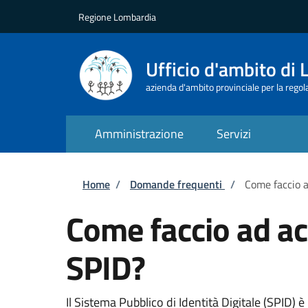
Salta al contenuto principale
Skip to footer content
Regione Lombardia
Ufficio d'ambito di 
azienda d'ambito provinciale per la regolaz
Amministrazione
Servizi
Briciole di pane
Home
/
Domande frequenti
/
Come faccio a
Come faccio ad ac
SPID?
Il Sistema Pubblico di Identità Digitale (SPID)