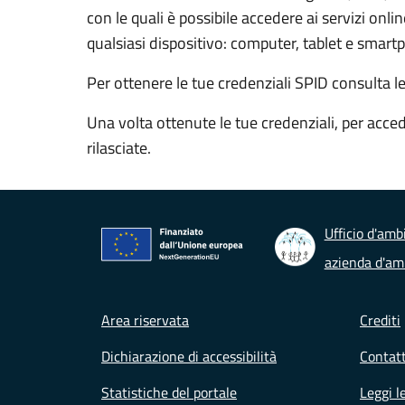
con le quali è possibile accedere ai servizi onl
qualsiasi dispositivo: computer, tablet e smart
Per ottenere le tue credenziali SPID consulta l
Una volta ottenute le tue credenziali, per acced
rilasciate.
Ufficio d'ambi
azienda d'amb
Footer menu
Area riservata
Crediti
Dichiarazione di accessibilità
Contatt
Statistiche del portale
Leggi l