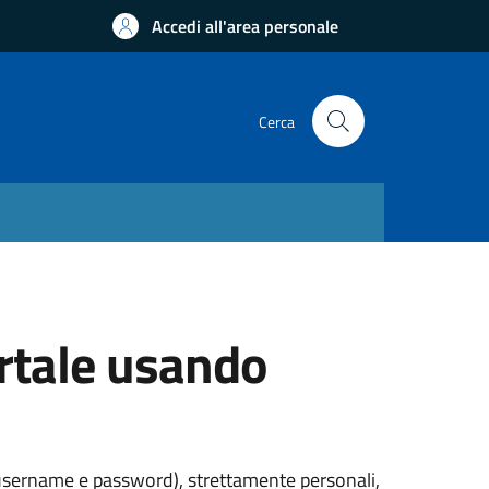
Accedi all'area personale
Cerca
ortale usando
 (username e password), strettamente personali,